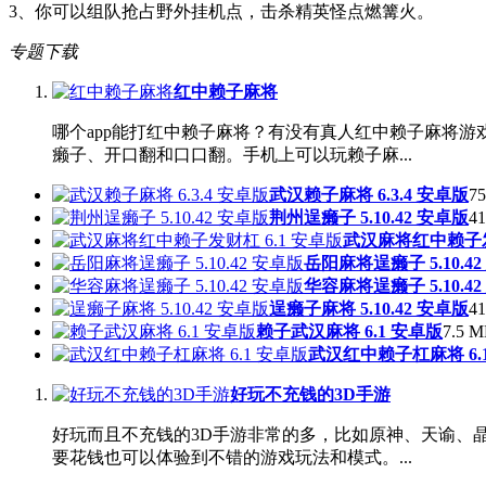
3、你可以组队抢占野外挂机点，击杀精英怪点燃篝火。
专题下载
红中赖子麻将
哪个app能打红中赖子麻将？有没有真人红中赖子麻将
癞子、开口翻和口口翻。手机上可以玩赖子麻...
武汉赖子麻将 6.3.4 安卓版
75
荆州逞癞子 5.10.42 安卓版
41
武汉麻将红中赖子发
岳阳麻将逞癞子 5.10.4
华容麻将逞癞子 5.10.4
逞癞子麻将 5.10.42 安卓版
41
赖子武汉麻将 6.1 安卓版
7.5 M
武汉红中赖子杠麻将 6.
好玩不充钱的3D手游
好玩而且不充钱的3D手游非常的多，比如原神、天谕、
要花钱也可以体验到不错的游戏玩法和模式。...