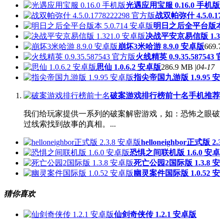
光遇应用宝服 0.16.0 手机版
战双帕弥什 4.5.0.1
明日之后全平台版本 5
决战平安京易信版 1.32
崩坏3米哈游 8.9.0 安卓版
669.
火线精英 0.9.35.58754
思仙 1.0.6.2 安卓版
286.9 MB |
04-17
指尖帝国九游版 1.9.95 
破案游戏排行榜前十名手机推荐
我们给玩家提供一系列的破案解密游戏，如：恐怖之眼破解版
过线索找到故事的真相。...
helloneighbor正式版 2
恐惧之间联机版 1.6.0 安
死亡公园2国际版 1.3.8 
幽灵案件国际版 1.0.52 
猜你喜欢
仙剑奇侠传 1.2.1 安卓版