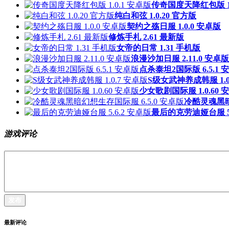
传奇国度天降红包版 1.
纯白和弦 1.0.20 官方版
契约之殇日服 1.0.0 安卓版
修炼手札 2.61 最新版
女帝的日常 1.31 手机版
浪漫沙加日服 2.11.0 安卓版
点杀泰坦2国际版 6.5.1 
S级女武神养成韩服 1.0
少女歌剧国际服 1.0.60 
冷酷灵魂黑暗
最后的克劳迪娅台服 5.
游戏评论
发布
最新评论