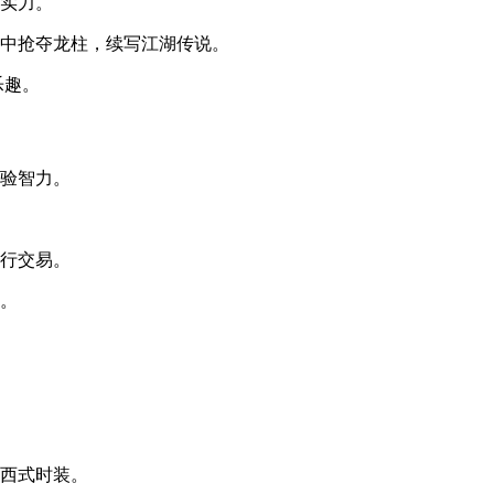
的实力。
战中抢夺龙柱，续写江湖传说。
乐趣。
考验智力。
进行交易。
宝。
和西式时装。