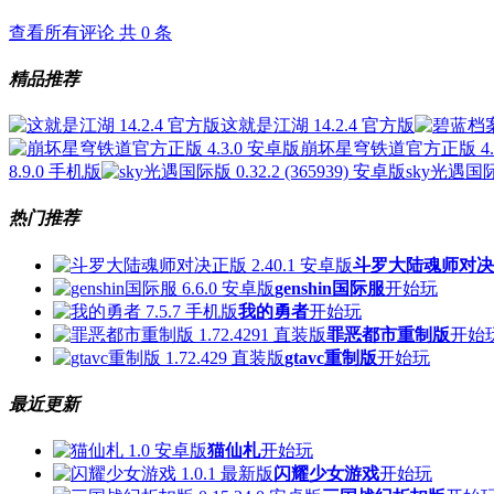
查看所有评论 共
0
条
精品推荐
这就是江湖 14.2.4 官方版
崩坏星穹铁道官方正版 4.3
8.9.0 手机版
sky光遇国际版
热门推荐
斗罗大陆魂师对决
genshin国际服
开始玩
我的勇者
开始玩
罪恶都市重制版
开始
gtavc重制版
开始玩
最近更新
猫仙札
开始玩
闪耀少女游戏
开始玩