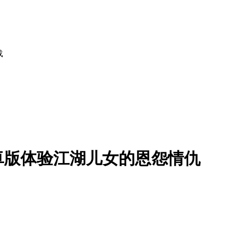
载
卓版
体验江湖儿女的恩怨情仇