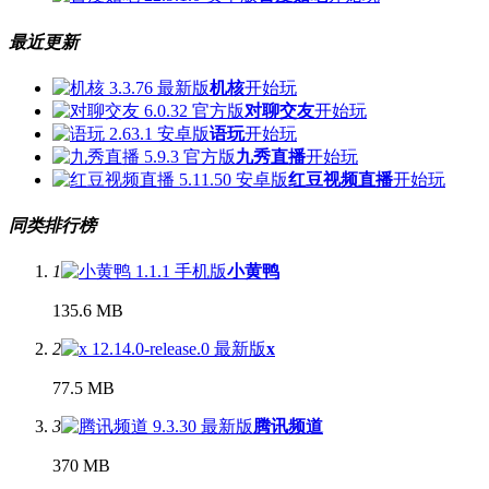
最近更新
机核
开始玩
对聊交友
开始玩
语玩
开始玩
九秀直播
开始玩
红豆视频直播
开始玩
同类排行榜
1
小黄鸭
135.6 MB
2
x
77.5 MB
3
腾讯频道
370 MB