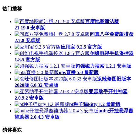
热门推荐
百度地图简洁版
21.19.0 安卓版
问真八字免费版排盘
2.7.8 安卓版
应用宝 9.2.5 官方版
创维电视手机遥控器
1.8.5 官方版
超强磁力搜索 1.2.1 安卓版
obs直播 5.0 最新版
泼辣修图旧版本
2020版 6.0.32 安卓版
亚瑟助手开挂神器
2.0.9.2 安卓版
bt种子猫kitty 1.2 最新版
pubg开挂悬浮窗
辅助器 2.0.4.3 安卓版
猜你喜欢