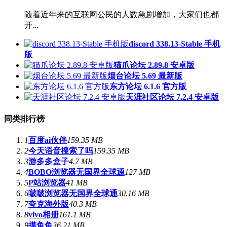
随着近年来的互联网公民的人数急剧增加，大家们也都
开...
discord 338.13-Stable 手机
版
猫爪论坛 2.89.8 安卓版
烟台论坛 5.69 最新版
东方论坛 6.1.6 官方版
天涯社区论坛 7.2.4 安卓版
同类排行榜
1
百度ai伙伴
159.35 MB
2
今天语音搜索了吗
159.35 MB
3
游多多盒子
4.7 MB
4
BOBO浏览器无国界全球通
127 MB
5
P站浏览器
41 MB
6
啵啵浏览器无国界全球通
30.16 MB
7
夸克海外版
40.3 MB
8
vivo相册
161.1 MB
9
摸鱼鱼
36.21 MB