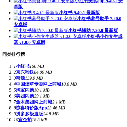
小红书美食app 9.40.1 安
卓版
小红书 9.40.1 最新版
小红书养号助手 7.20.0
安卓版
小红书辅助 7.20.0 最新版
小红书小作文生成
器 v1.0.0 安卓版
同类排行榜
1
小红书
160 MB
2
京东秒送
84.09 MB
3
蜜源
139.9 MB
4
中国烟草专卖网上商城
10.8 MB
5
淘宝闪购
10.1 MB
6
美团闪购
29.1 MB
7
金木集团网上商城
2.1 MB
8
惊喜特价版App
23.46 MB
9
拼多多极速版
24.8 MB
10
宜企拍
18.3 MB