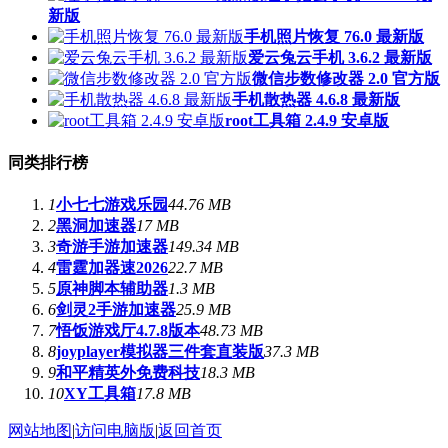
新版
手机照片恢复 76.0 最新版
爱云兔云手机 3.6.2 最新版
微信步数修改器 2.0 官方版
手机散热器 4.6.8 最新版
root工具箱 2.4.9 安卓版
同类排行榜
1
小七七游戏乐园
44.76 MB
2
黑洞加速器
17 MB
3
奇游手游加速器
149.34 MB
4
雷霆加器速2026
22.7 MB
5
原神脚本辅助器
1.3 MB
6
剑灵2手游加速器
25.9 MB
7
悟饭游戏厅4.7.8版本
48.73 MB
8
joyplayer模拟器三件套直装版
37.3 MB
9
和平精英外免费科技
18.3 MB
10
XY工具箱
17.8 MB
网站地图
|
访问电脑版
|
返回首页