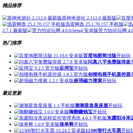
精品推荐
原神米游社 2.112.0 最新版
迅雷网盘 25.1.70.157 手机版
2.7.1 最新版
苦力怕论坛网 4.0.
热门推荐
百度地图简洁版
开始玩
问真八字免费版排盘
应用宝
开始玩
创维电视手机遥控器
超强磁力搜索
开始玩
最近更新
测测星盘星座屋
开始玩
嗨翻赚钱宝
开始玩
东露阳冷库
保单释
开始玩
12306智行火车票
开始