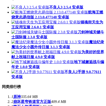
不良人3 2.5.4 安卓版
航海王燃
烧意志易信版 2.13.0.477148 安卓版
镇魂街天生为
王应用宝服 2.6.0.1 安卓版
刀剑神域关键斗
士国际服 2.3.8 安卓版
魔法纪录
魔法少女小圆外传日服 3.1.3 安卓版
为美好的世界
献上祝福日服 4.9.0 安卓版
地下城邂逅战斗编
年史 1.0.0 安卓版
不良人2手游 9.0.77611
安卓版
同类排行榜
1
原神
335.64 MB
2
崩坏星穹铁道官方正版
409.4 MB