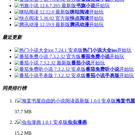
书旗小说
开始玩
咪咕阅读
开始玩
快点阅读
开始玩
腾讯动漫
开始玩
最近更新
热门小说大全ios
开始玩
番茄免费小说
开始玩
番茄小说
开始玩
番茄免费听小说
开始玩
番茄小说手表版
开始玩
同类排行榜
1
海棠书屋
37.7 MB
2
虫虫漫画
15.2 MB