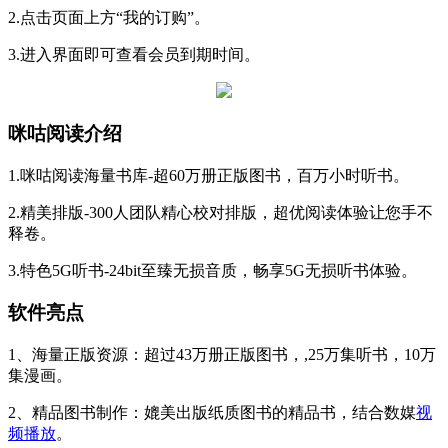
2.点击页面上方“我的订购”。
3.进入界面即可查看会员到期时间。
咪咕阅读介绍
1.咪咕阅读海量书库-超60万册正版图书，百万小时听书。
2.精美排版-300人团队精心校对排版，超优阅读体验让您手不
释卷。
3.特色5G听书-24bit至臻无损音质，畅享5G无损听书体验。
软件亮点
1、海量正版资源：超过43万册正版图书，,25万集听书，10万
集漫画。
2、精品图书制作：媲美出版纸质图书的精品书，结合数媒
视
频
播放
。