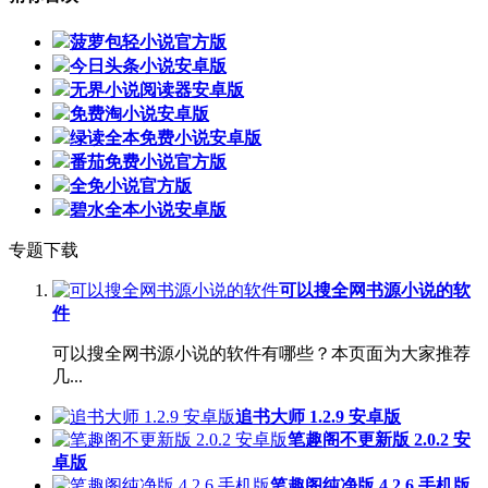
菠萝包轻小说官方版
今日头条小说安卓版
无界小说阅读器安卓版
免费淘小说安卓版
绿读全本免费小说安卓版
番茄免费小说官方版
全免小说官方版
碧水全本小说安卓版
专题下载
可以搜全网书源小说的软
件
可以搜全网书源小说的软件有哪些？本页面为大家推荐
几...
追书大师 1.2.9 安卓版
笔趣阁不更新版 2.0.2 安
卓版
笔趣阁纯净版 4.2.6 手机版