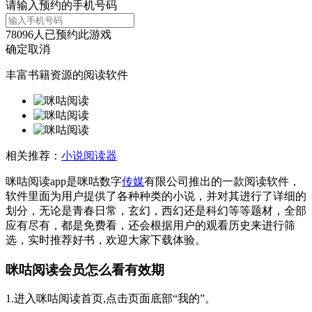
请输入预约的手机号码
78096
人已预约此游戏
确定
取消
丰富书籍资源的阅读软件
相关推荐：
小说阅读器
咪咕阅读app是咪咕数字
传媒
有限公司推出的一款阅读软件，
软件里面为用户提供了各种种类的小说，并对其进行了详细的
划分，无论是青春日常，玄幻，西幻还是科幻等等题材，全部
应有尽有，都是免费看，还会根据用户的观看历史来进行筛
选，实时推荐好书，欢迎大家下载体验。
咪咕阅读会员怎么看有效期
1.进入咪咕阅读首页,点击页面底部“我的”。