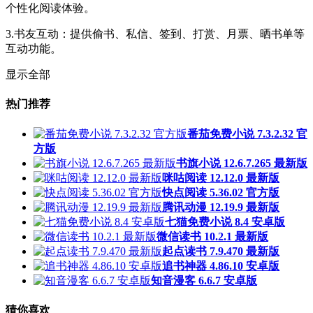
个性化阅读体验。
3.书友互动：提供偷书、私信、签到、打赏、月票、晒书单等
互动功能。
显示全部
热门推荐
番茄免费小说 7.3.2.32 官
方版
书旗小说 12.6.7.265 最新版
咪咕阅读 12.12.0 最新版
快点阅读 5.36.02 官方版
腾讯动漫 12.19.9 最新版
七猫免费小说 8.4 安卓版
微信读书 10.2.1 最新版
起点读书 7.9.470 最新版
追书神器 4.86.10 安卓版
知音漫客 6.6.7 安卓版
猜你喜欢