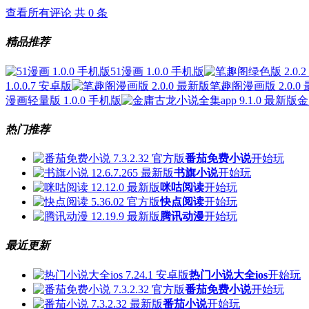
查看所有评论 共
0
条
精品推荐
51漫画 1.0.0 手机版
1.0.0.7 安卓版
笔趣阁漫画版 2.0.0
漫画轻量版 1.0.0 手机版
金
热门推荐
番茄免费小说
开始玩
书旗小说
开始玩
咪咕阅读
开始玩
快点阅读
开始玩
腾讯动漫
开始玩
最近更新
热门小说大全ios
开始玩
番茄免费小说
开始玩
番茄小说
开始玩