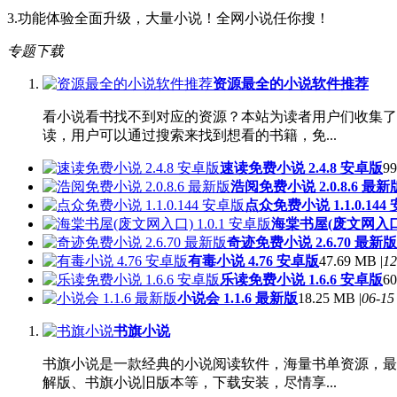
3.功能体验全面升级，大量小说！全网小说任你搜！
专题下载
资源最全的小说软件推荐
看小说看书找不到对应的资源？本站为读者用户们收集了
读，用户可以通过搜索来找到想看的书籍，免...
速读免费小说 2.4.8 安卓版
99
浩阅免费小说 2.0.8.6 最新
点众免费小说 1.1.0.144
海棠书屋(废文网入口) 
奇迹免费小说 2.6.70 最新版
有毒小说 4.76 安卓版
47.69 MB |
12
乐读免费小说 1.6.6 安卓版
60
小说会 1.1.6 最新版
18.25 MB |
06-15
书旗小说
书旗小说是一款经典的小说阅读软件，海量书单资源，最
解版、书旗小说旧版本等，下载安装，尽情享...