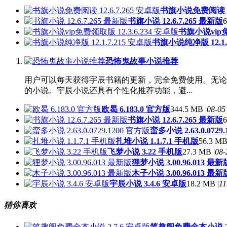
书旗小说免费阅读 12.
书旗小说 12.6.7.265 最新版
6
书旗小说vip免
书旗小说纯净版 12.1.
恐怖鬼故事小说推荐
用户可以每天获得宇辰书籍的更新，完全免费使用。无论
的小说。宇辰小说还具有个性化推荐功能，避...
欧曷 6.183.0 官方版
344.5 MB |
08-05
书旗小说 12.6.7.265 最新版
6
蛮多小说 2.63.0.0729
扎堆小说 1.1.7.1 手机版
56.3 MB
飞梦小说 3.22 手机版
27.3 MB |
08-
狸梦小说 3.00.96.013 最新
木子小说 3.00.96.013 最新
宇辰小说 3.4.6 安卓版
18.2 MB |
11
猜你喜欢
笔趣阁免费全本小说 2.