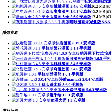
一耽女孩漫画无删减版
桃桃漫画 3.4.6 安卓版
36.2 MB |
07
虫虫漫画 1.0.1 安卓版
15.2 MB |
05
漫画大全 2.6.9 安卓版
13.4 MB |
03
嘿啾漫画未减删版 5.5.5
猜你喜欢
快看漫画 8.19.1 安卓版
繁花漫画 3.1.1 手机版
酷漫屋下拉式(免费漫
乐可漫画完整版 1.0.5 手
桃桃漫画 3.4.6 安卓版
奇漫屋画 3.4.6 安卓版
酷漫熊 1.0.1 手机版
漫蛙manwa2 2.0.4 安卓版
番木瓜 3.6.0 手机版
小小追书漫画 5.0.3 安卓版
漫千绘 1.0.1 安卓版
追漫大师 1.3 安卓版
游戏评论