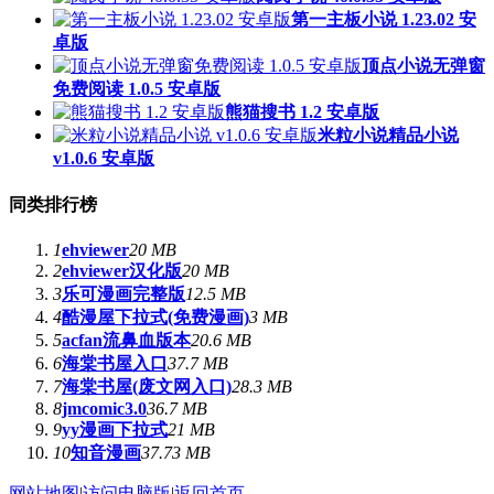
第一主板小说 1.23.02 安
卓版
顶点小说无弹窗
免费阅读 1.0.5 安卓版
熊猫搜书 1.2 安卓版
米粒小说精品小说
v1.0.6 安卓版
同类排行榜
1
ehviewer
20 MB
2
ehviewer汉化版
20 MB
3
乐可漫画完整版
12.5 MB
4
酷漫屋下拉式(免费漫画)
3 MB
5
acfan流鼻血版本
20.6 MB
6
海棠书屋入口
37.7 MB
7
海棠书屋(废文网入口)
28.3 MB
8
jmcomic3.0
36.7 MB
9
yy漫画下拉式
21 MB
10
知音漫画
37.73 MB
网站地图
|
访问电脑版
|
返回首页