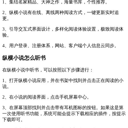
1、集结名家精品、大神之作，海量书库，个性推荐。
2、纵横小说有在线、离线两种阅读方式，一键更新实时追
更。
3、引导交互式界面设计，多样化阅读体验设置，极致阅读体
验。
4、用户登录、注册体系，网站、客户端个人信息云同步。
纵横小说怎么听书
在纵横小说中听书，可以按照以下步骤进行：
1、打开纵横小说应用，并在书架中找到并点击正在阅读的小
说。
2、在小说的阅读界面，点击手机屏幕中心。
3、在屏幕顶部找到并点击带有耳机图标的按钮。如果这是第
一次使用听书功能，系统可能会提示下载相应的插件，按提示
下载即可。