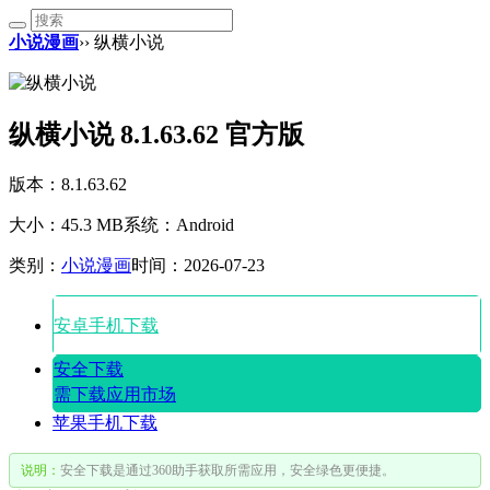
小说漫画
›› 纵横小说
纵横小说 8.1.63.62 官方版
版本：8.1.63.62
大小：45.3 MB
系统：Android
类别：
小说漫画
时间：2026-07-23
安卓手机下载
安全下载
需下载应用市场
苹果手机下载
说明：
安全下载是通过360助手获取所需应用，安全绿色更便捷。