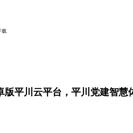
下载
卓版
平川云平台，平川党建智慧