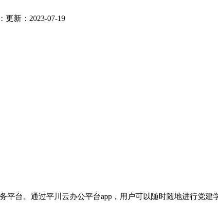
：
更新：2023-07-19
服务平台。通过平川云办公平台app，用户可以随时随地进行党