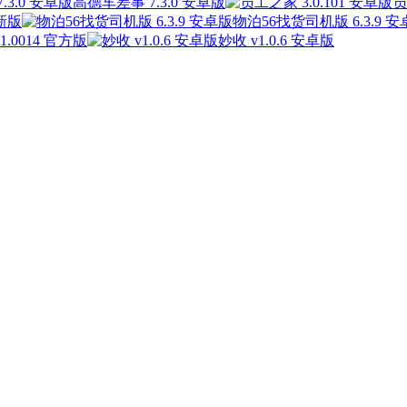
高德车差事 7.3.0 安卓版
员
最新版
物泊56找货司机版 6.3.9 
.0014 官方版
妙收 v1.0.6 安卓版