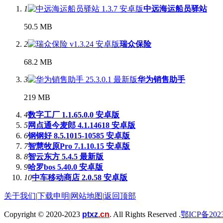
1
中远海运船员驿站
50.5 MB
2
瑞众保险
68.2 MB
3
华为销售助手
219 MB
4
数字工厂 1.1.65.0.0 安卓版
5
网点通今麦郎 4.1.14618 安卓版
6
钢钢好 8.5.1015-10585 安卓版
7
智慧牧原Pro 7.1.10.15 安卓版
8
智云东方 5.4.5 最新版
9
哈罗bos 5.40.0 安卓版
10
中车移动商店 2.0.58 安卓版
关于我们
|
下载申明
|
网站地图
|
返回顶部
Copyright © 2020-2023
ptxz
.cn
. All Rights Reserved .
鄂ICP备2023