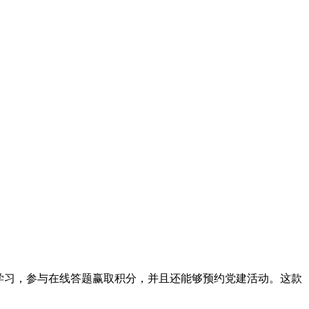
建学习，参与在线答题赢取积分，并且还能够预约党建活动。这款