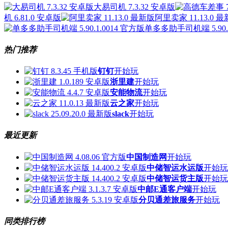
大易司机 7.3.32 安卓版
机 6.81.0 安卓版
阿里卖家 11.13.0 
单多多助手司机端 5.90.1
热门推荐
钉钉
开始玩
浙里建
开始玩
安能物流
开始玩
云之家
开始玩
slack
开始玩
最近更新
中国制造网
开始玩
中储智运水运版
开始玩
中储智运货主版
开始玩
中邮E通客户端
开始玩
分贝通差旅服务
开始玩
同类排行榜