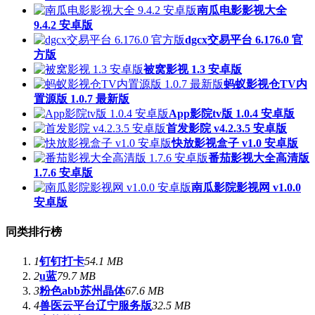
南瓜电影影视大全
9.4.2 安卓版
dgcx交易平台 6.176.0 官
方版
被窝影视 1.3 安卓版
蚂蚁影视仓TV内
置源版 1.0.7 最新版
App影院tv版 1.0.4 安卓版
首发影院 v4.2.3.5 安卓版
快放影视盒子 v1.0 安卓版
番茄影视大全高清版
1.7.6 安卓版
南瓜影院影视网 v1.0.0
安卓版
同类排行榜
1
钉钉打卡
54.1 MB
2
u蓝
79.7 MB
3
粉色abb苏州晶体
67.6 MB
4
兽医云平台辽宁服务版
32.5 MB