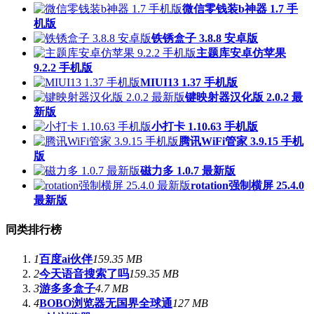
微信零钱装b神器 1.7 手
机版
铁锈盒子 3.8.8 安卓版
主题库安卓仿苹果
9.2.2 手机版
MIUI13 1.37 手机版
键映射器汉化版 2.0.2 最
新版
小打卡 1.10.63 手机版
腾讯WiFi管家 3.9.15 手机
版
磁力多 1.0.7 最新版
rotation强制横屏 25.4.0
最新版
同类排行榜
1
百度ai伙伴
159.35 MB
2
今天语音搜索了吗
159.35 MB
3
游多多盒子
4.7 MB
4
BOBO浏览器无国界全球通
127 MB