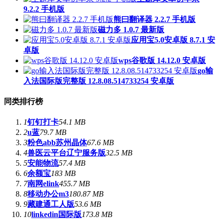
9.2.2 手机版
熊曰翻译器 2.2.7 手机版
磁力多 1.0.7 最新版
应用宝5.0安卓版 8.7.1 安
卓版
wps谷歌版 14.12.0 安卓版
go输
入法国际版完整版 12.8.08.514733254 安卓版
同类排行榜
1
钉钉打卡
54.1 MB
2
u蓝
79.7 MB
3
粉色abb苏州晶体
67.6 MB
4
兽医云平台辽宁服务版
32.5 MB
5
安能物流
57.4 MB
6
余额宝
183 MB
7
南网elink
455.7 MB
8
移动办公m3
180.87 MB
9
藏建通工人版
53.6 MB
10
linkedin国际版
173.8 MB