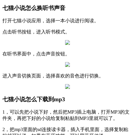
七猫小说怎么换听书声音
打开七猫小说应用，选择一本小说进行阅读。
点击听书按钮，进入听书模式。
在听书界面中，点击声音按钮。
进入声音切换页面，选择喜欢的音色进行切换。‌
七猫小说怎么下载到mp3
1，可以先把小说下好，然后把MP3插上电脑，打开MP3的文
件夹，再把下好的小说给复制粘贴到MP3里就可以了。
2，把mp3里面的sd连接读卡器，插入手机里面，选择复制粘