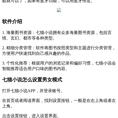
贴就可以了，如果有蓝牙功能，可以用蓝牙传送。
软件介绍
1. 海量图书资源：七猫小说拥有众多海量图书资源，包括言
情、玄幻、都市等各种类型。
2. 精细分类管理：软件将图书按照类型和主题进行分类管理，
方便用户快速找到自己感兴趣的作品。
3. 个性化推荐：根据用户的浏览记录和偏好习惯，七猫小说会
智能推荐适合用户口味的图书内容。
七猫小说怎么设置男女模式
打开七猫小说APP，并登录账号。
在首页或者阅读界面，找到设置按钮，一般是在右上角或者左
上角。
点击设置按钮，进入设置界面。