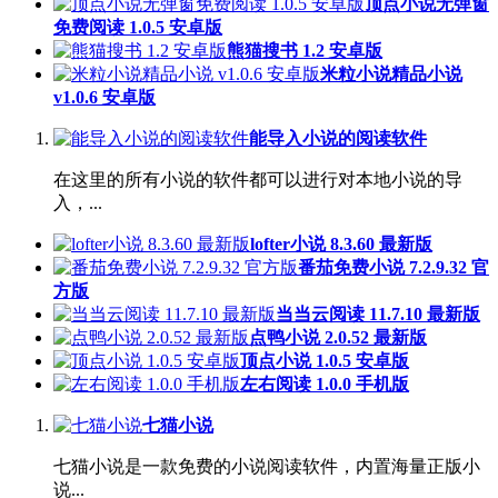
顶点小说无弹窗
免费阅读 1.0.5 安卓版
熊猫搜书 1.2 安卓版
米粒小说精品小说
v1.0.6 安卓版
能导入小说的阅读软件
在这里的所有小说的软件都可以进行对本地小说的导
入，...
lofter小说 8.3.60 最新版
番茄免费小说 7.2.9.32 官
方版
当当云阅读 11.7.10 最新版
点鸭小说 2.0.52 最新版
顶点小说 1.0.5 安卓版
左右阅读 1.0.0 手机版
七猫小说
七猫小说是一款免费的小说阅读软件，内置海量正版小
说...